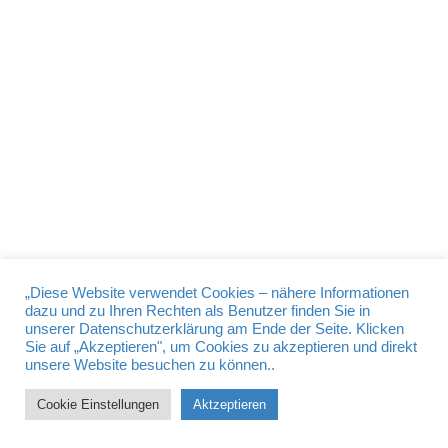
Read More
DATENSCHUTZ
IMPRESSUM
BDS Passau © 2026
„Diese Website verwendet Cookies – nähere Informationen
dazu und zu Ihren Rechten als Benutzer finden Sie in
unserer Datenschutzerklärung am Ende der Seite. Klicken
BDS
Bund der Selbständigen – Gewerbeverband Bayern e. V.
Sie auf „Akzeptieren", um Cookies zu akzeptieren und direkt
Schwanthalerstr. 110 80339 München
unsere Website besuchen zu können..
Telefon
-49 (0) 89 / 540 560
Cookie Einstellungen
Aktzeptieren
E-mail:
info@bds-bayern.de