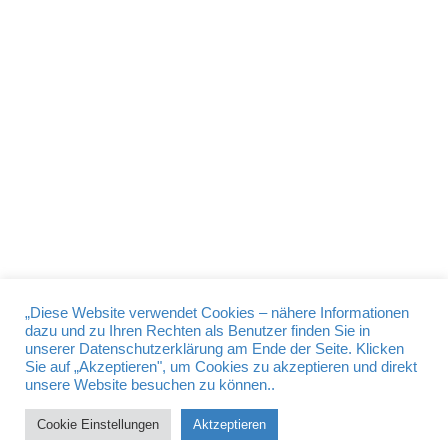
Also, auf geht’s zu einem gemütlichen
Neujahrsratsch, wir freuen uns auf Euch !
DATENSCHUTZ
IMPRESSUM
BDS Passau © 2026
„Diese Website verwendet Cookies – nähere Informationen
dazu und zu Ihren Rechten als Benutzer finden Sie in
unserer Datenschutzerklärung am Ende der Seite. Klicken
BDS
Bund der Selbständigen – Gewerbeverband Bayern e. V.
Sie auf „Akzeptieren", um Cookies zu akzeptieren und direkt
Schwanthalerstr. 110 80339 München
unsere Website besuchen zu können..
Telefon
-49 (0) 89 / 540 560
Cookie Einstellungen
Aktzeptieren
E-mail:
info@bds-bayern.de