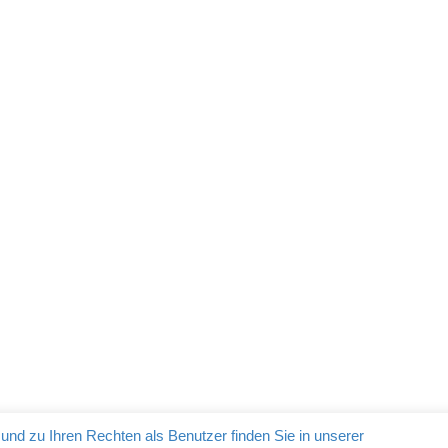
bout the
admin
DATENSCHUTZ
IMPRESSUM
BDS Passau © 2026
nd zu Ihren Rechten als Benutzer finden Sie in unserer