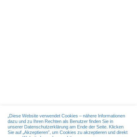
About the
admin
DATENSCHUTZ
IMPRESSUM
BDS Passau © 2026
„Diese Website verwendet Cookies – nähere Informationen
dazu und zu Ihren Rechten als Benutzer finden Sie in
unserer Datenschutzerklärung am Ende der Seite. Klicken
BDS
Bund der Selbständigen – Gewerbeverband Bayern e. V.
Sie auf „Akzeptieren", um Cookies zu akzeptieren und direkt
Schwanthalerstr. 110 80339 München