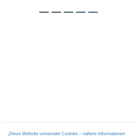
Niederlassungsleiter der Fa. Küblbeck in
Passau (ehemals Bosch-Müller) einen
kurzen Marktüberblick über die Geräte
und…
Read More
DATENSCHUTZ
IMPRESSUM
BDS Passau © 2026
„Diese Website verwendet Cookies – nähere Informationen